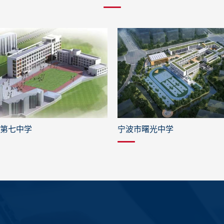
曙光中学
新疆书香门第小区